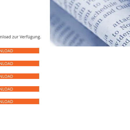
nload zur Verfügung.
WNLOAD
WNLOAD
Unsere
WNLOAD
Jahresbericht
WNLOAD
WNLOAD