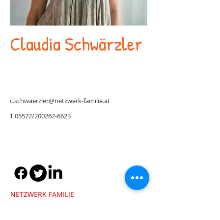
Claudia Schwärzler
c.schwaerzler@netzwerk-familie.at
T 05572/200262-6623
NETZWERK FAMILIE
Am Rathausplatz 4
6850 Dornbirn