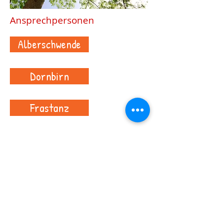
Ansprechpersonen
Alberschwende
Dornbirn
Frastanz
Lauterach
Nenzing
Hard